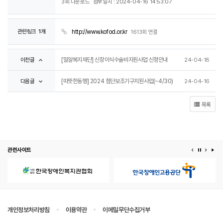
3회 다운로드
첨부일시 : 2024-04-16 14:53:07
관련링크
1개
http://www.kofod.or.kr
1613회 연결
이전글
[밀알복지재단] 신장이식수술비지원사업 신청안내
24-04-18
다음글
[따뜻한동행] 2024 첨단보조기구지원사업(~4/30)
24-04-16
목록
관련사이트
이전 배너
배너 정지
다음 
배
개인정보처리방침
이용약관
이메일무단수집거부