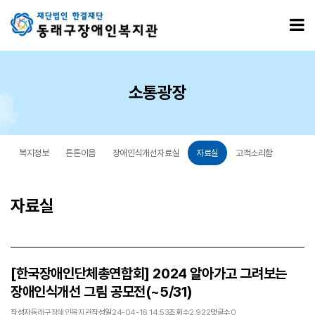
[한국장애인단체총연합회] 2024 알아가고 그려보는 장애인식개선 그림 공모전(~5/31) > 자
모
소통광장
복지정보
튼튼이음
장애인식개선자료실
자료실
고객소리함
자료실
[한국장애인단체총연합회] 2024 알아가고 그려보는
장애인식개선 그림 공모전(~5/31)
작성자
동래구장애인복지관
작성일
24-04-16 14:53
조회수
2,922
댓글수
0