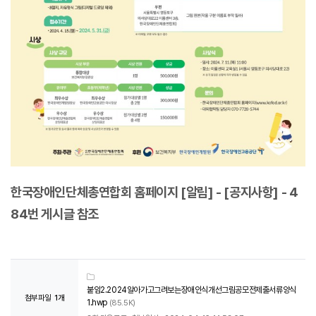
한국장애인단체총연합회 홈페이지 [알림] - [공지사항] - 4
84번 게시글 참조
붙임2.2024알아가고그려보는장애인식개선그림공모전제출서류양식
첨부파일
1개
1.hwp
(85.5K)