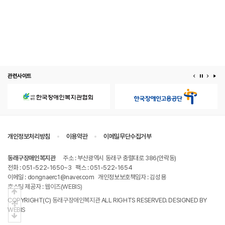
관련사이트
이전 배너
배너 정지
다음 
배
개인정보처리방침
이용약관
이메일무단수집거부
동래구장애인복지관
주소 : 부산광역시 동래구 충렬대로 386(안락동)
전화 : 051-522-1650~3
팩스 : 051-522-1654
이메일 : dongnaerc1@naver.com
개인정보보호책임자 : 김성용
호스팅 제공자 :
웹이즈(WEBIS)
상단으로
COPYRIGHT(C)
동래구장애인복지관
ALL RIGHTS RESERVED. DESIGNED BY
중간으로
WEBIS
하단으로