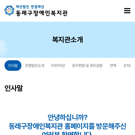
인사말
모
복지관소개
인사말
운영법인소개
비전·미션
윤리헌장 및 윤리강령
연혁
조직도
인사말
안녕하십니까?
동래구장애인복지관 홈페이지를 방문해주신
여러분 환영합니다.