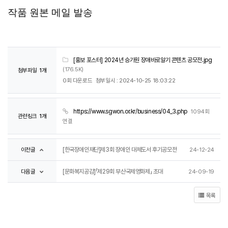
작품 원본 메일 발송
[홍보 포스터] 2024년 승가원 장애바로알기 콘텐츠 공모전.jpg
(176.5K)
첨부파일
1개
0회 다운로드
첨부일시 : 2024-10-25 18:03:22
https://www.sgwon.or.kr/business/04_3.php
1094회
관련링크
1개
연결
이전글
[한국장애인재단]제3회 장애인 대체도서 후기공모전
24-12-24
다음글
[문화복지공감]「제29회 부산국제영화제」 초대
24-09-19
목록