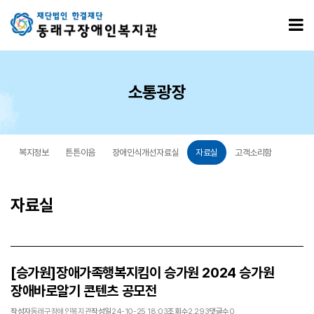
[승가원]장애가족행복지킴이 승가원 2024 승가원 장애바로알기 콘텐츠 공모전 > 자료실
모
소통광장
복지정보
튼튼이음
장애인식개선자료실
자료실
고객소리함
자료실
[승가원]장애가족행복지킴이 승가원 2024 승가원
장애바로알기 콘텐츠 공모전
작성자
동래구장애인복지관
작성일
24-10-25 18:03
조회수
2,293
댓글수
0