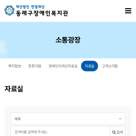
자료실 4 페이지
모
소통광장
복지정보
튼튼이음
장애인식개선자료실
자료실
고객소리함
자료실
게시글 검색
검색대상
필수
검색어
검색