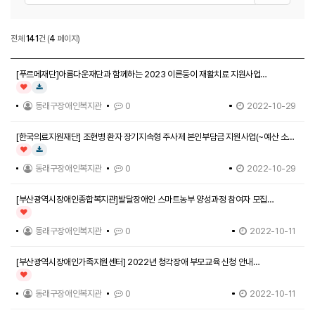
자료실
전체
141
건
(
4
페이지)
자료실 목록
[푸르메재단]아름다운재단과 함께하는 2023 이른둥이 재활치료 지원사업
(~11/30까지 신청)
인기글
다운로드
동래구장애인복지관
0
2022-10-29
[한국의료지원재단] 조현병 환자 장기지속형 주사제 본인부담금 지원사업(~예산 소진
시 까지)
인기글
다운로드
동래구장애인복지관
0
2022-10-29
[부산광역시장애인종합복지관]발달장애인 스마트농부 양성과정 참여자 모집
(~10/14까지)
인기글
동래구장애인복지관
0
2022-10-11
[부산광역시장애인가족지원센터] 2022년 청각장애 부모교육 신청 안내
(~10/24까지)
인기글
동래구장애인복지관
0
2022-10-11