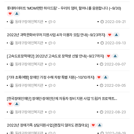
롯데하이마트 ‘MOM편한 하이드림’ - 우리의 엄마, 할머니를 응원합니다 (~9/30)
인기글
다운로드
동래구장애인복지관
0
2022-09-21
2022년 과학문화바우처 지원사업 4차 이용자 모집 안내(~9/23까지)
인기글
다운로드
동래구장애인복지관
0
2022-09-13
[고속도로장학재단] 2022년 고속도로 장학생 선발 안내(~9/27까지)
인기글
다운로드
동래구장애인복지관
0
2022-09-07
[기아 초록여행] 장애인 가정 수해 차량 특별 지원(~10/10까지)
인기글
다운로드
동래구장애인복지관
0
2022-09-05
[한국장애인재단] 장애인·장애인단체 자동차 정비 지원 사업 '드림카 프로잭트
시즌10'(~12/9까지, 선착…
인기글
다운로드
동래구장애인복지관
0
2022-08-23
2022년 장애가족 상담지원사업 [괜찮지 않아도 괜찮아요]
인기글
다운로드
동래구장애인복지관
0
2022-08-19