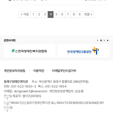
페이지
페이지
페이지
페이지
열린
페이지
페이지
페이지
페이지
페이지
페이지
페이지
«
처음
1
2
3
4
5
6
7
8
9
맨끝
»
관련사이트
이전 배너
배너 정지
다음 
배
개인정보처리방침
이용약관
이메일무단수집거부
동래구장애인복지관
주소 : 부산광역시 동래구 충렬대로 386(안락동)
전화 : 051-522-1650~3
팩스 : 051-522-1654
이메일 : dongnaerc1@naver.com
개인정보보호책임자 : 김성용
호스팅 제공자 :
웹이즈(WEBIS)
상단으로
COPYRIGHT(C)
동래구장애인복지관
ALL RIGHTS RESERVED. DESIGNED BY
중간으로
WEBIS
하단으로