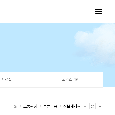
모바
자료실
고객소리함
처음으로
소통광장
튼튼이음
정보게시판