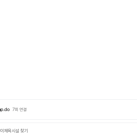
ap.do
7회 연결
간이체육시설 찾기