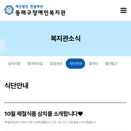
10월 제철식품 삼치를 소개합니다♥ > 식단안내
모
복지관소식
공지사항
참여자모집
일정안내
식단안내
갤러리
웹진발간
식단안내
10월 제철식품 삼치를 소개합니다♥
작성자
동래구장애인복지관
작성일
25-09-30 19:33
조회수
249
댓글수
0