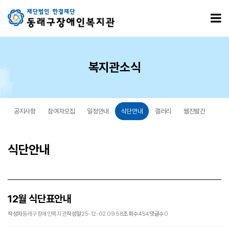
12월 식단표안내 > 식단안내
모
복지관소식
공지사항
참여자모집
일정안내
식단안내
갤러리
웹진발간
식단안내
12월 식단표안내
작성자
동래구장애인복지관
작성일
25-12-02 09:58
조회수
454
댓글수
0