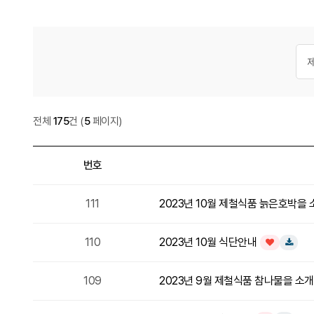
게시
검색
식단안내
전체
175
건
(
5
페이지)
번호
식단안내 목록
111
2023년 10월 제철식품 늙은호박을
110
2023년 10월 식단안내
인기글
다운로드
109
2023년 9월 제철식품 참나물을 소