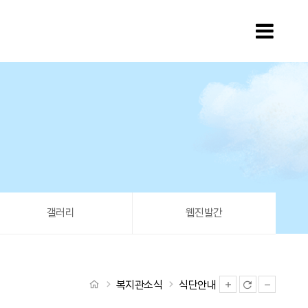
모바
갤러리
웹진발간
처음으로
복지관소식
식단안내