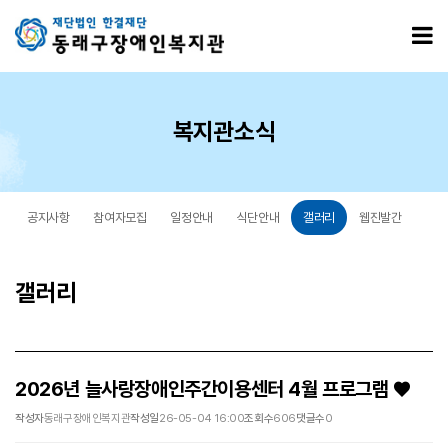
2026년 늘사랑장애인주간이용센터 4월 프로그램 ♥ > 갤러리
모
복지관소식
공지사항
참여자모집
일정안내
식단안내
갤러리
웹진발간
갤러리
2026년 늘사랑장애인주간이용센터 4월 프로그램 ♥
작성자
동래구장애인복지관
작성일
26-05-04 16:00
조회수
606
댓글수
0