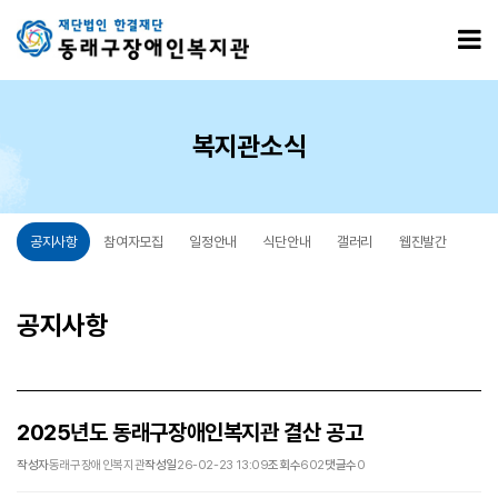
2025년도 동래구장애인복지관 결산 공고 > 공지사항
모
복지관소식
공지사항
참여자모집
일정안내
식단안내
갤러리
웹진발간
공지사항
2025년도 동래구장애인복지관 결산 공고
작성자
동래구장애인복지관
작성일
26-02-23 13:09
조회수
602
댓글수
0