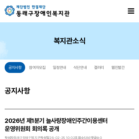
2026년 제1분기 늘사랑장애인주간이용센터 운영위원회 회의록 공개 > 공지사항
모
복지관소식
공지사항
참여자모집
일정안내
식단안내
갤러리
웹진발간
공지사항
2026년 제1분기 늘사랑장애인주간이용센터
운영위원회 회의록 공개
작성자
동래구장애인복지관
작성일
26-02-25 10:02
조회수
586
댓글수
0