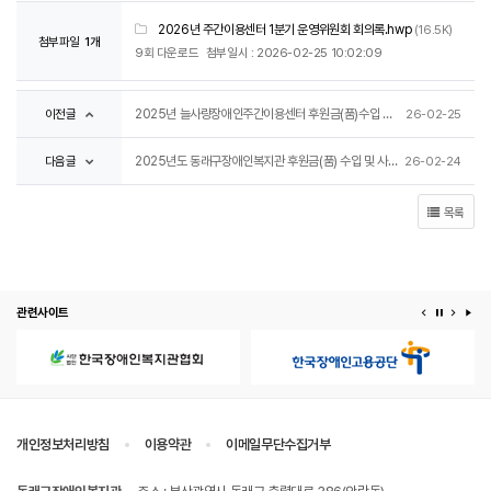
2026년 주간이용센터 1분기 운영위원회 회의록.hwp
(16.5K)
첨부파일
1개
9회 다운로드
첨부일시 : 2026-02-25 10:02:09
이전글
2025년 늘사랑장애인주간이용센터 후원금(품)수입 및 사용 결과 공고 계획
26-02-25
다음글
2025년도 동래구장애인복지관 후원금(품) 수입 및 사용 결과 공고 계획
26-02-24
목록
관련사이트
이전 배너
배너 정지
다음 
배
개인정보처리방침
이용약관
이메일무단수집거부