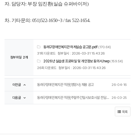
자. 담당자: 부장 임진환(실습 슈퍼바이저)
차. 기타문의: 051)522-1650~3 / fax 522-1654.
동래구장애인복지관 하계실습 공고문.pdf
(170.6K)
31회 다운로드
첨부일시 : 2026-03-31 15:43:26
첨부파일
2개
2026년 실습생 프로파일 및 개인정보 동의서.hwp
(159.5K)
26회 다운로드
첨부일시 : 2026-03-31 15:43:26
이전글
동래구장애인복지관 직원(영양사) 채용 공고
26-04-16
다음글
동래구장애인복지관 직원(주말주간일시보호시설 전담인력) 채용 최종 합격자 발표
26-03-25
목록