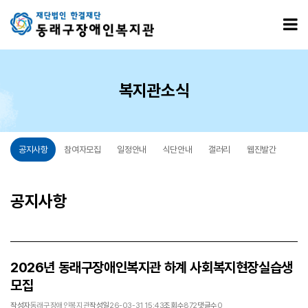
2026년 동래구장애인복지관 하계 사회복지현장실습생 모집 > 공지사항
모
복지관소식
공지사항
참여자모집
일정안내
식단안내
갤러리
웹진발간
공지사항
2026년 동래구장애인복지관 하계 사회복지현장실습생
모집
작성자
동래구장애인복지관
작성일
26-03-31 15:43
조회수
872
댓글수
0