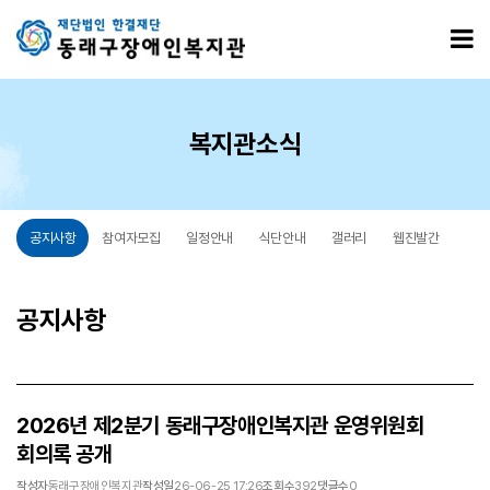
2026년 제2분기 동래구장애인복지관 운영위원회 회의록 공개 > 공지사항
모
복지관소식
공지사항
참여자모집
일정안내
식단안내
갤러리
웹진발간
공지사항
2026년 제2분기 동래구장애인복지관 운영위원회
회의록 공개
작성자
동래구장애인복지관
작성일
26-06-25 17:26
조회수
392
댓글수
0