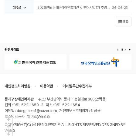
다음글
2026년도 동래구장애인복지관 및 부대사업 1차 추경 예산 공고
26-06-23
목록
관련사이트
이전 배너
배너 정지
다음 
배
개인정보처리방침
이용약관
이메일무단수집거부
동래구장애인복지관
주소 : 부산광역시 동래구 충렬대로 386(안락동)
전화 : 051-522-1650~3
팩스 : 051-522-1654
이메일 : dongnaerc1@naver.com
개인정보보호책임자 : 김성용
호스팅 제공자 :
웹이즈(WEBIS)
상단으로
COPYRIGHT(C)
동래구장애인복지관
ALL RIGHTS RESERVED. DESIGNED BY
중간으로
WEBIS
하단으로