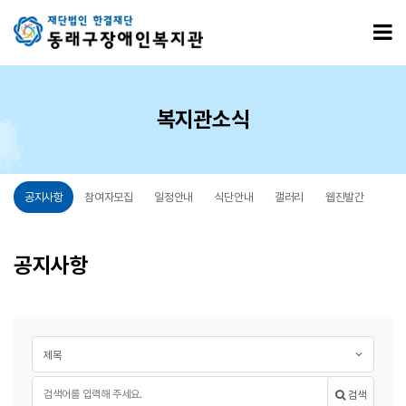
공지사항 9 페이지
모
복지관소식
공지사항
참여자모집
일정안내
식단안내
갤러리
웹진발간
공지사항
게시글 검색
검색대상
필수
검색어
검색