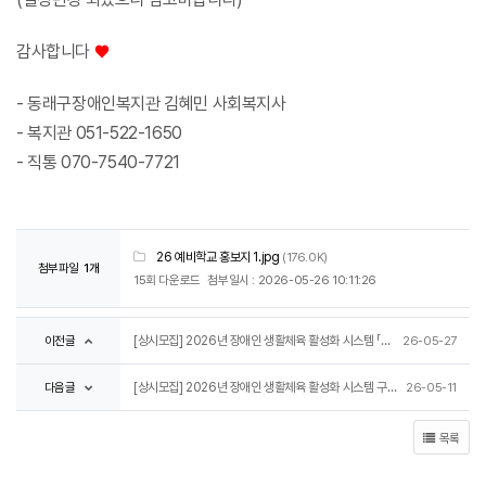
감사합니다
♥
- 동래구장애인복지관 김혜민 사회복지사
- 복지관 051-522-1650
- 직통 070-7540-7721
26 예비학교 홍보지 1.jpg
(176.0K)
첨부파일
1개
15회 다운로드
첨부일시 : 2026-05-26 10:11:26
이전글
[상시모집] 2026년 장애인 생활체육 활성화 시스템 「튼튼이음」과 함께 운동을 시작할 참여자 모집
26-05-27
다음글
[상시모집] 2026년 장애인 생활체육 활성화 시스템 구축사업 「튼튼이음」운동메이트 모집
26-05-11
목록