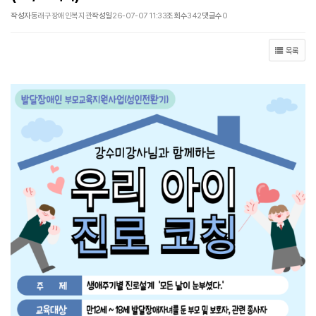
작성자
동래구장애인복지관
작성일
26-07-07 11:33
조회수
342
댓글수
0
목록