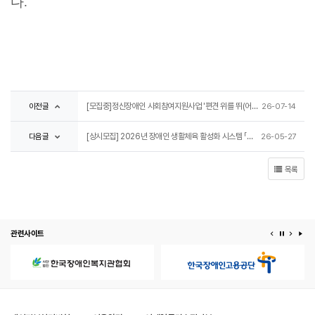
다.
이전글
[모집중]정신장애인 사회참여지원사업 '편견 위를 뛰(어넘)다' 참여자 모집
26-07-14
다음글
[상시모집] 2026년 장애인 생활체육 활성화 시스템 「튼튼이음」과 함께 운동을 시작할 참여자 모집
26-05-27
목록
관련사이트
이전 배너
배너 정지
다음 
배