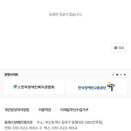
등록된 댓글이 없습니다.
목록
관련사이트
이전 배너
배너 정지
다음 
배
개인정보처리방침
이용약관
이메일무단수집거부
동래구장애인복지관
주소 : 부산광역시 동래구 충렬대로 386(안락동)
전화 : 051-522-1650~3
팩스 : 051-522-1654