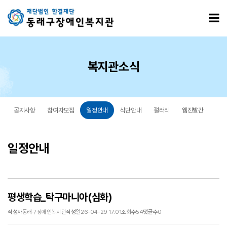
평생학습_탁구마니아(심화) > 일정안내
모
복지관소식
공지사항
참여자모집
일정안내
식단안내
갤러리
웹진발간
일정안내
평생학습_탁구마니아(심화)
작성자
동래구장애인복지관
작성일
26-04-29 17:01
조회수
54
댓글수
0