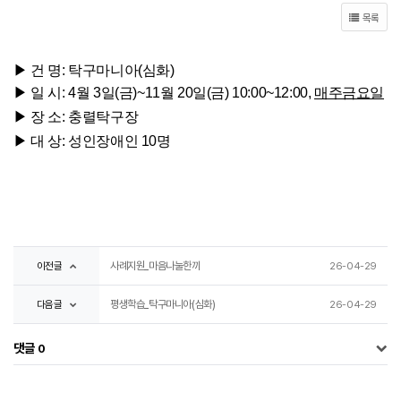
목록
▶ 건 명: 탁구마니아(심화)
▶ 일 시: 4월 3일(금)~11월 20일(금) 10:00~12:00, 
매주금요일
▶ 장 소: 충렬탁구장
▶ 대 상: 성인장애인 10명
이전글
사례지원_마음나눌한끼
26-04-29
다음글
평생학습_탁구마니아(심화)
26-04-29
댓글
0