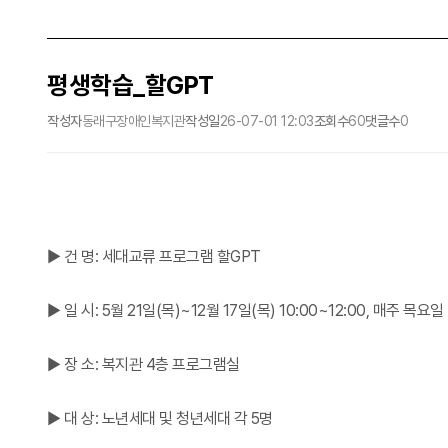
평생학습_할GPT
작성자
동래구장애인복지관
작성일
26-07-01 12:03
조회수
60
댓글수
0
▶ 건 명: 세대교류 프로그램 할GPT
▶ 일 시: 5월 21일(목)~12월 17일(목) 10:00~12:00, 매주 목요일
▶ 장 소: 복지관 4층 프로그램실
▶ 대 상: 노년세대 및 청년세대 각 5명