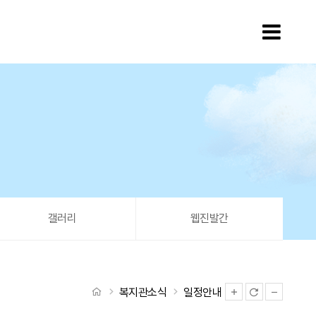
모바
갤러리
웹진발간
처음으로
복지관소식
일정안내