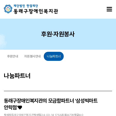
동래구장애인복지관의 모금함파트너 '삼성빅마트 안락점'♥ > 나눔파트너
모
후원·자원봉사
후원안내
자원봉사안내
나눔파트너
나눔파트너
동래구장애인복지관의 모금함파트너 '삼성빅마트
안락점'♥
작성자
동래구장애인복지관
작성일
24-03-14 17:56
조회수
774
댓글수
0