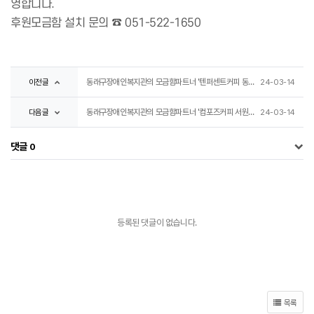
영합니다.
후원모금함 설치 문의 ☎ 051-522-1650
이전글
동래구장애인복지관의 모금함파트너 '텐퍼센트커피 동래봉생병원점'♥
24-03-14
다음글
동래구장애인복지관의 모금함파트너 '컴포즈커피 서원시장점'♥
24-03-14
댓글
0
등록된 댓글이 없습니다.
목록