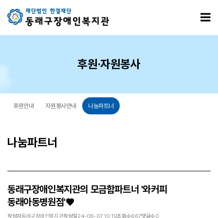
동래구장애인복지관의 모금함파트너 '와커피 동래아동병원점'♥ > 나눔파트너
모
후원·자원봉사
후원안내
자원봉사안내
나눔파트너
나눔파트너
동래구장애인복지관의 모금함파트너 '와커피
동래아동병원점'♥
작성자
동래구장애인복지관
작성일
24-06-07 10:19
조회수
667
댓글수
0