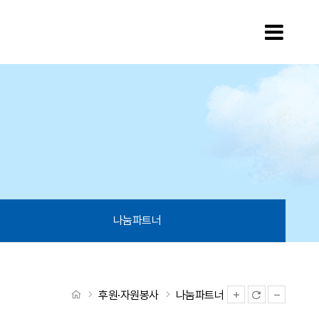
모바
나눔파트너
처음으로
후원·자원봉사
나눔파트너