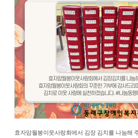
효자암월봉이웃사랑회에서 김장 김치를 나눔해 