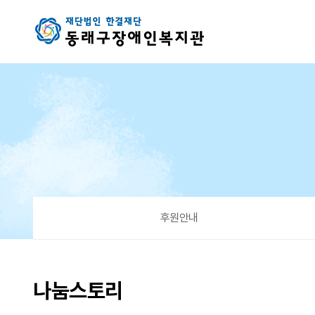
효자암월봉이웃사랑회 김장김치 후원(24.12.9.) > 나눔스토리
후원안내
나눔스토리