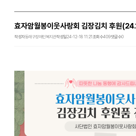
효자암월봉이웃사랑회 김장김치 후원(24.12
작성자
동래구장애인복지관
작성일
24-12-18 11:21
조회수
409
댓글수
0