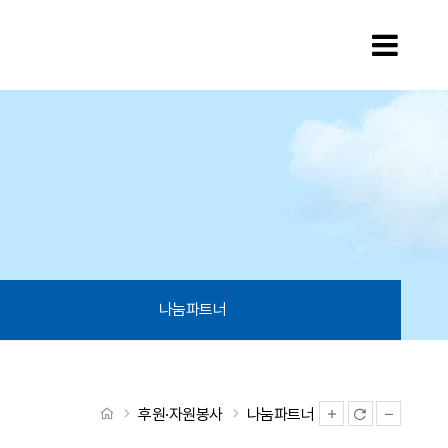
모바
나눔파트너
처음으로
후원·자원봉사
나눔파트너