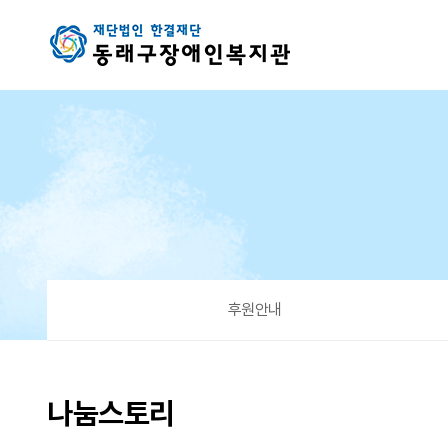
잼있는 부엌 겨울이불 후원(24.12.24.) > 나눔스토리
후원안내
나눔스토리