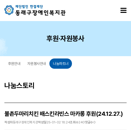
불촌두마리치킨 배스킨라빈스 마카롱 후원(24.12.27.) > 나눔스토리
모
후원·자원봉사
후원안내
자원봉사안내
나눔파트너
나눔스토리
불촌두마리치킨 배스킨라빈스 마카롱 후원(24.12.27.)
작성자
동래구장애인복지관
작성일
25-01-02 18:24
조회수
240
댓글수
0