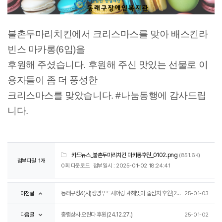
불촌두마리치킨에서 크리스마스를 맞아 배스킨라
빈스 마카롱(6입)을
후원해 주셨습니다. 후원해 주신 맛있는 선물로 이
용자들이 좀 더 풍성한
크리스마스를 맞았습니다. #나눔동행에 감사드립
니다.
카드뉴스_불촌두마리치킨 마카롱후원_0102.png
(851.6K)
첨부파일
1개
0회 다운로드
첨부일시 : 2025-01-02 18:24:41
이전글
동래구청&(사)생명푸드셰어링 새해맞이 줄삼치 후원(25.1.3.)
25-01-03
다음글
충렬상사 오란다 후원(24.12.27.)
25-01-02