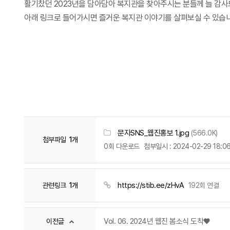
활기찼던 2023년을 담아담아 복지관을 찾아주시는 분들께 늘 감사
아래 링크로 들어가시면 즐거운 복지관 이야기를 살펴보실 수 있습니
문자SNS_웹진홍보 1.jpg
(566.0K)
첨부파일
1개
0회 다운로드
첨부일시 : 2024-02-29 18:06
https://stib.ee/zHvA
관련링크
1개
192회 연결
Vol. 06. 2024년 웹진 봄소식 도착♥
이전글