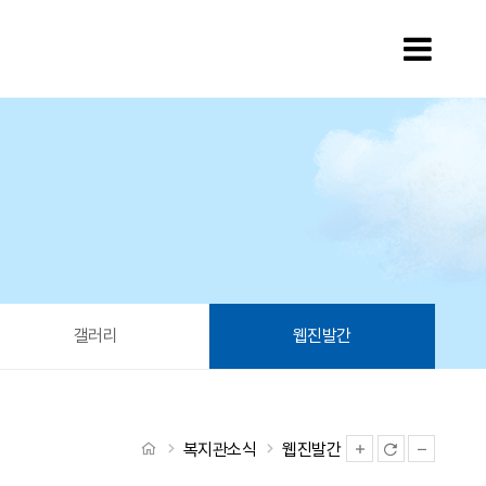
모바
갤러리
웹진발간
처음으로
복지관소식
웹진발간