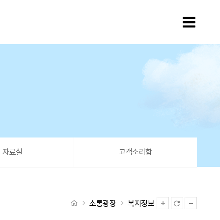
모바
자료실
고객소리함
처음으로
소통광장
복지정보