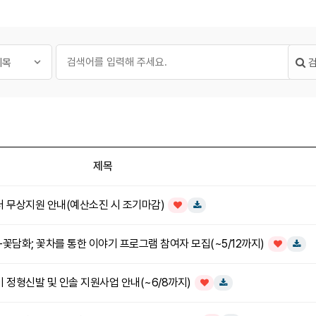
필수
글 검색
대상
검색어
제목
일러 무상지원 안내(예산소진 시 조기마감)
인기글
다운로드
담화; 꽃차를 통한 이야기 프로그램 참여자 모집(~5/12까지)
인기글
다운로
이 정형신발 및 인솔 지원사업 안내(~6/8까지)
인기글
다운로드