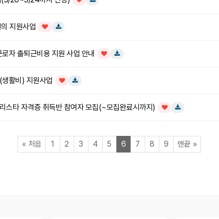
인기글
다운로드
편의 지원사업
인기글
다운로드
로자 출퇴근비용 지원 사업 안내
인기글
다운로드
(생활비) 지원사업
인기글
다운로드
바리스타 자격증 취득반 참여자 모집(~모집완료시까지)
인기글
다운로드
페이지
페이지
페이지
페이지
페이지
페이지
열린
페이지
페이지
페이지
페이지
페이지
«
처음
1
2
3
4
5
6
7
8
9
맨끝
»