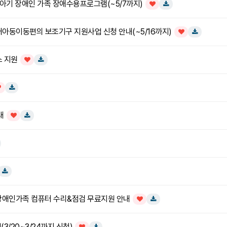
아기 장애인 가족 장애수용프로그램(~5/7까지)
인기글
다운로드
애아동이동편의 보조기구 지원사업 신청 안내(~5/16까지)
인기글
다운로드
스 지원
인기글
다운로드
기글
다운로드
내
인기글
다운로드
운로드
글
다운로드
애인가족 컴퓨터 수리&점검 무료지원 안내
인기글
다운로드
3/20~3/24까지 신청)