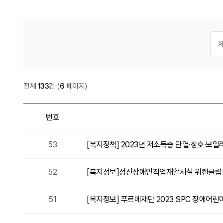
게시
검색
복지정보
전체
133
건
(
6
페이지)
번호
복지정보 목록
53
[복지정책] 2023년 저소득층 단열·창호·보
52
[복지정보]정신장애인직업재활시설 위캔클럽-꽃
51
[복지정보] 푸르메재단 2023 SPC 장애어린